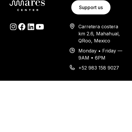
Support us
Carretera costera
km 2.6, Mahahual,
QRoo, Mexico
Monday • Friday —
9AM • 6PM
+52 983 158 9027